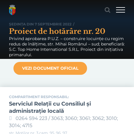
Skip
to
content
ȘEDINȚA DIN 7 SEPTEMBRIE 2022
/
Proiect de hotărâre nr. 20
Privind aprobarea P.U.Z. – construire locuințe cu regim
redus de înălțime, str. Mihai Românul – sud; beneficiară:
S.C. Top Home International S.R.L. Proiect din inițiativa
primarului.
VEZI DOCUMENT OFICIAL
COMPARTIMENT RESPONSABIL:
Serviciul Relaţii cu Consiliul şi
administraţie locală
0264 594 223 / 3063; 3060; 3061; 3062; 3010;
3014; 4715
str. Moților nr. 3 cam. 95, 96, 97