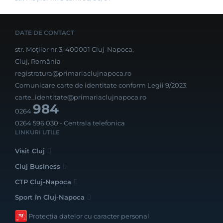
DATE DE CONTACT
str. Moților nr.3, 400001 Cluj-Napoca,
Cluj, România
registratura@primariaclujnapoca.ro
Comunicare carte de identitate conform Legii 9/2023:
carte_identitate@primariaclujnapoca.ro
984
0264
0264 596 030
- Centrala telefonica
LINKURI UTILE
Visit Cluj
Cluj Business
CTP Cluj-Napoca
Sport în Cluj-Napoca
Protecția datelor cu caracter personal