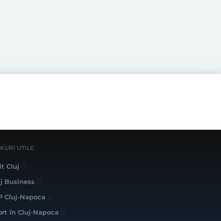
NKURI UTILE
it Cluj
uj Business
P Cluj-Napoca
ort în Cluj-Napoca