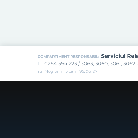
Serviciul Rel
COMPARTIMENT RESPONSABIL:
0264 594 223 / 3063; 3060; 3061; 3062; 
str. Moților nr. 3 cam. 95, 96, 97