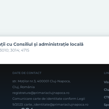
aţii cu Consiliul şi administraţie locală
3010; 3014; 4715
DATE DE CONTACT
LI
str. Moților nr.3, 400001 Cluj-Napoca,
Vis
Cluj, România
Cl
registratura@primariaclujnapoca.ro
CT
Comunicare carte de identitate conform Legii
9/2023:
carte_identitate@primariaclujnapoca.ro
Sp