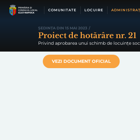
Skip
to
COMUNITATE
LOCUIRE
ADMINISTRAȚ
content
ȘEDINȚA DIN 15 MAI 2023
/
Proiect de hotărâre nr. 21
Privind aprobarea unui schimb de locuințe socia
VEZI DOCUMENT OFICIAL