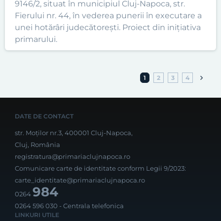
9146/2, situat în municipiul Cluj-Napoca, str.
Fierului nr. 44, în vederea punerii în executare a
unei hotărâri judecătorești. Proiect din inițiativa
primarului.
1
2
3
4
DATE DE CONTACT
str. Moților nr.3, 400001 Cluj-Napoca,
Cluj, România
registratura@primariaclujnapoca.ro
Comunicare carte de identitate conform Legii 9/2023:
carte_identitate@primariaclujnapoca.ro
984
0264
0264 596 030
- Centrala telefonica
LINKURI UTILE