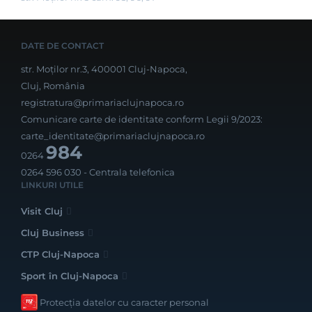
DATE DE CONTACT
str. Moților nr.3, 400001 Cluj-Napoca,
Cluj, România
registratura@primariaclujnapoca.ro
Comunicare carte de identitate conform Legii 9/2023:
carte_identitate@primariaclujnapoca.ro
984
0264
0264 596 030
- Centrala telefonica
LINKURI UTILE
Visit Cluj
Cluj Business
CTP Cluj-Napoca
Sport în Cluj-Napoca
Protecția datelor cu caracter personal