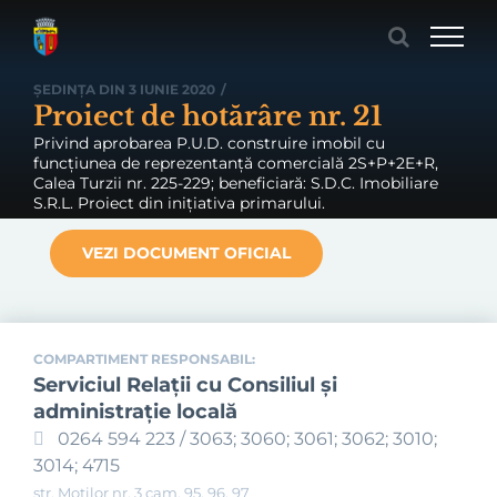
Skip
to
content
ȘEDINȚA DIN 3 IUNIE 2020
/
Proiect de hotărâre nr. 21
Privind aprobarea P.U.D. construire imobil cu
funcțiunea de reprezentanță comercială 2S+P+2E+R,
Calea Turzii nr. 225-229; beneficiară: S.D.C. Imobiliare
S.R.L. Proiect din inițiativa primarului.
VEZI DOCUMENT OFICIAL
COMPARTIMENT RESPONSABIL:
Serviciul Relaţii cu Consiliul şi
administraţie locală
0264 594 223 / 3063; 3060; 3061; 3062; 3010;
3014; 4715
str. Moților nr. 3 cam. 95, 96, 97