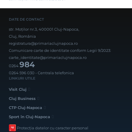
DATE DE CONTACT
str. Moților nr.3, 400001 Cluj-Napoca,
Cluj, România
registratura@primariaclujnapoca.ro
Comunicare carte de identitate conform Legii 9/2023:
carte_identitate@primariaclujnapoca.ro
984
0264
0264 596 030
- Centrala telefonica
LINKURI UTILE
Visit Cluj
Cluj Business
CTP Cluj-Napoca
Sport în Cluj-Napoca
Protecția datelor cu caracter personal