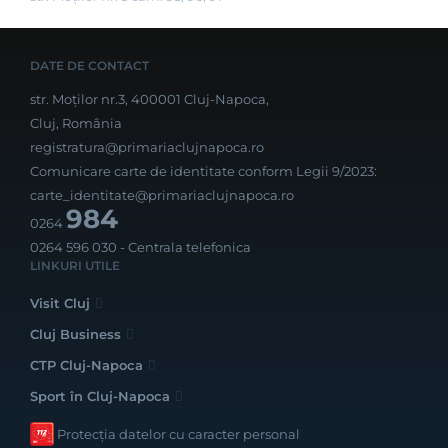
DATE DE CONTACT
str. Moților nr.3, 400001 Cluj-Napoca,
Cluj, România
registratura@primariaclujnapoca.ro
Comunicare carte de identitate conform Legii 9/2023:
carte_identitate@primariaclujnapoca.ro
984
0264
0264 596 030
- Centrala telefonica
LINKURI UTILE
Visit Cluj
Cluj Business
CTP Cluj-Napoca
Sport în Cluj-Napoca
Protecția datelor cu caracter personal