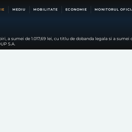
IE
MEDIU
MOBILITATE
ECONOMIE
MONITORUL OFICI
ri, a sumei de 1.017,69 lei, cu titlu de dobanda legala si a sumei d
UP S.A.