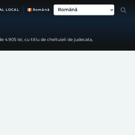
AL LOCAL
Română
e 4.905 lei, cu titlu de cheltuieli de judecata,