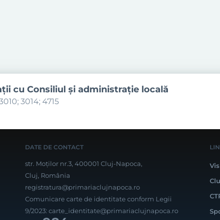
aţii cu Consiliul şi administraţie locală
3010; 3014; 4715
DATE DE CONTACT
LI
str. Moților nr.3, 400001 Cluj-Napoca,
Vis
Cluj, România
Cl
registratura@primariaclujnapoca.ro
CT
Comunicare carte de identitate conform Legii
9/2023:
carte_identitate@primariaclujnapoca.ro
Sp