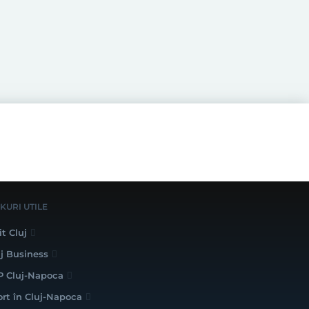
NKURI UTILE
it Cluj
uj Business
P Cluj-Napoca
ort în Cluj-Napoca