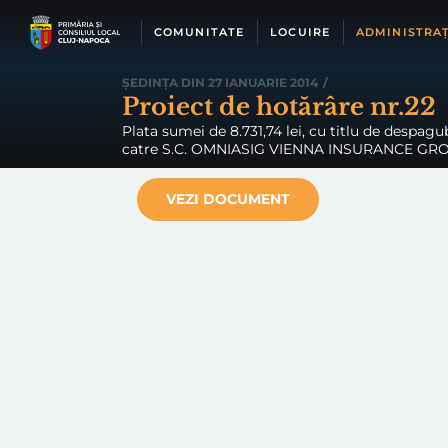
Skip
to
COMUNITATE
LOCUIRE
ADMINISTRAȚ
content
ȘEDINȚA DIN 27 IANUARIE 2014
/
Proiect de hotărâre nr.22
Plata sumei de 8.731,74 lei, cu titlu de despagubi
catre S.C. OMNIASIG VIENNA INSURANCE GRO
VEZI DOCUMENT