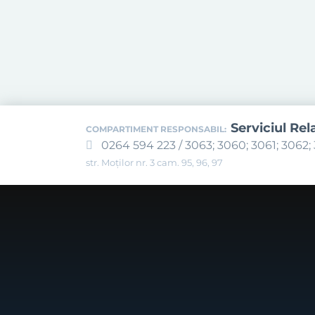
Serviciul Rel
COMPARTIMENT RESPONSABIL:
0264 594 223 / 3063; 3060; 3061; 3062; 
str. Moților nr. 3 cam. 95, 96, 97