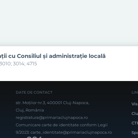
aţii cu Consiliul şi administraţie locală
3010; 3014; 4715
DATE DE CONTACT
LI
str. Moților nr.3, 400001 Cluj-Napoca,
Vis
Cluj, România
Cl
registratura@primariaclujnapoca.ro
CT
Comunicare carte de identitate conform Legii
9/2023:
carte_identitate@primariaclujnapoca.ro
Sp