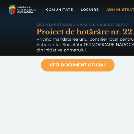
Skip
to
COMUNITATE
LOCUIRE
ADMINISTRAȚ
content
ȘEDINȚA EXTRAORDINARĂ DIN 3 AUGUST 2020
/
Proiect de hotărâre nr. 22
Privind mandatarea unui consilier local pentru 
Acționarilor Societății TERMOFICARE NAPOCA S.A
din inițiativa primarului.
VEZI DOCUMENT OFICIAL