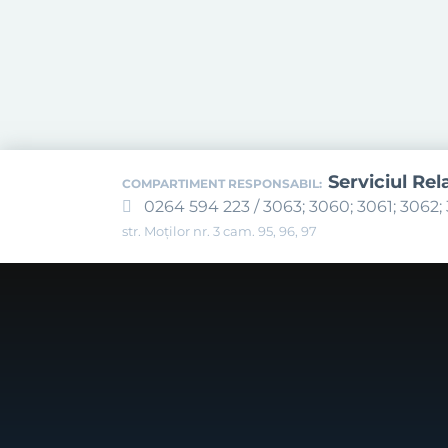
Serviciul Rel
COMPARTIMENT RESPONSABIL:
0264 594 223 / 3063; 3060; 3061; 3062; 
str. Moților nr. 3 cam. 95, 96, 97