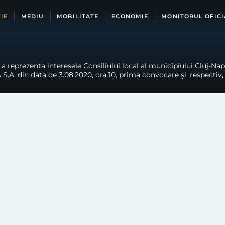
IE
MEDIU
MOBILITATE
ECONOMIE
MONITORUL OFICI
a reprezenta interesele Consiliului local al municipiului Cluj-Na
. din data de 3.08.2020, ora 10, prima convocare și, respectiv, 