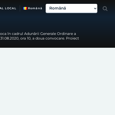
AL LOCAL
Română
poca în cadrul Adunării Generale Ordinare a
31.08.2020, ora 10, a doua convocare. Proiect