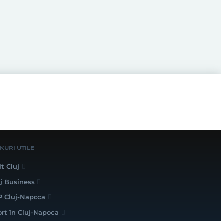
NKURI UTILE
it Cluj
uj Business
P Cluj-Napoca
ort în Cluj-Napoca