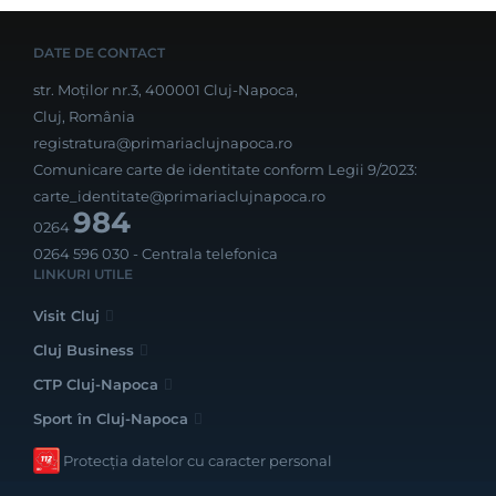
DATE DE CONTACT
str. Moților nr.3, 400001 Cluj-Napoca,
Cluj, România
registratura@primariaclujnapoca.ro
Comunicare carte de identitate conform Legii 9/2023:
carte_identitate@primariaclujnapoca.ro
984
0264
0264 596 030
- Centrala telefonica
LINKURI UTILE
Visit Cluj
Cluj Business
CTP Cluj-Napoca
Sport în Cluj-Napoca
Protecția datelor cu caracter personal