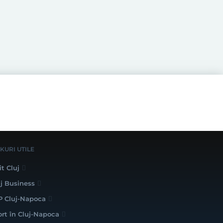
NKURI UTILE
it Cluj
uj Business
P Cluj-Napoca
ort în Cluj-Napoca