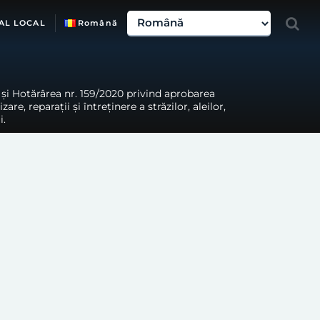
AL LOCAL
Română
 și Hotărârea nr. 159/2020 privind aprobarea
 reparații și întreținere a străzilor, aleilor,
i.