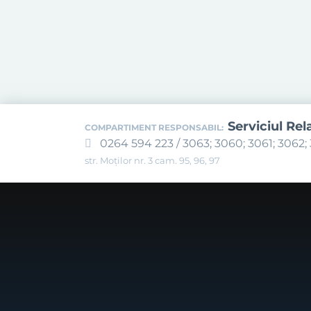
Serviciul Rel
COMPARTIMENT RESPONSABIL:
0264 594 223 / 3063; 3060; 3061; 3062; 
str. Moților nr. 3 cam. 95, 96, 97