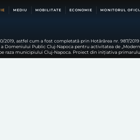
IE
MEDIU
MOBILITATE
ECONOMIE
MONITORUL OFICI
0/2019, astfel cum a fost completată prin Hotărârea nr. 987/2019
 Domeniului Public Cluj-Napoca pentru activitatea de „Modernizare,
pe raza municipiului Cluj-Napoca. Proiect din inițiativa primarulu