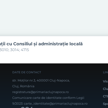
aţii cu Consiliul şi administraţie locală
3010; 3014; 4715
DATE DE CONTACT
LI
str. Moților nr.3, 400001 Cluj-Napoca,
Vis
Cluj, România
Cl
registratura@primariaclujnapoca.ro
CT
Comunicare carte de identitate conform Legii
9/2023:
carte_identitate@primariaclujnapoca.ro
Sp