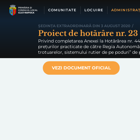
Skip
to
COMUNITATE
LOCUIRE
ADMINISTRAȚ
content
ȘEDINȚA EXTRAORDINARĂ DIN 3 AUGUST 2020
/
Proiect de hotărâre nr. 23
Privind completarea Anexei la Hotărârea nr. 44
prețurilor practicate de către Regia Autonomă a
trotuarelor, sistemului rutier de pe poduri” de 
VEZI DOCUMENT OFICIAL