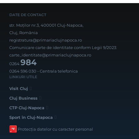
DATE DE CONTACT
str. Moților nr.3, 400001 Cluj-Napoca,
Cluj, România
registratura@primariaclujnapoca.ro
Comunicare carte de identitate conform Legii 9/2023:
carte_identitate@primariaclujnapoca.ro
984
0264
0264 596 030
- Centrala telefonica
LINKURI UTILE
Visit Cluj
Cluj Business
CTP Cluj-Napoca
Sport în Cluj-Napoca
Protecția datelor cu caracter personal