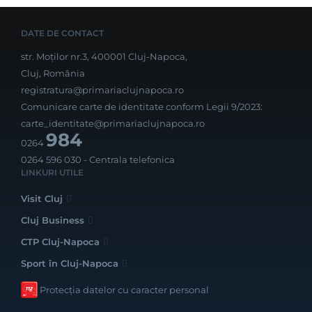
DATE DE CONTACT
str. Moților nr.3, 400001 Cluj-Napoca,
Cluj, România
registratura@primariaclujnapoca.ro
Comunicare carte de identitate conform Legii 9/2023:
carte_identitate@primariaclujnapoca.ro
984
0264
0264 596 030
- Centrala telefonica
LINKURI UTILE
Visit Cluj
Cluj Business
CTP Cluj-Napoca
Sport în Cluj-Napoca
Protecția datelor cu caracter personal