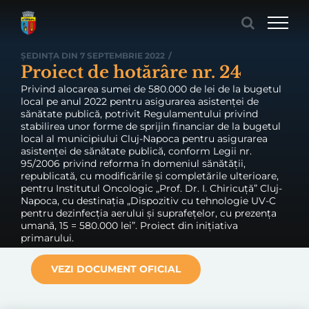
Skip
to
content
ȘEDINȚA DIN 7 SEPTEMBRIE 2022
/
Proiect de hotărâre nr. 24
Privind alocarea sumei de 580.000 de lei de la bugetul
local pe anul 2022 pentru asigurarea asistenței de
sănătate publică, potrivit Regulamentului privind
stabilirea unor forme de sprijin financiar de la bugetul
local al municipiului Cluj-Napoca pentru asigurarea
asistenței de sănătate publică, conform Legii nr.
95/2006 privind reforma în domeniul sănătății,
republicată, cu modificările și completările ulterioare,
pentru Institutul Oncologic „Prof. Dr. I. Chiricuță” Cluj-
Napoca, cu destinația „Dispozitiv cu tehnologie UV-C
pentru dezinfecția aerului și suprafețelor, cu prezența
umană, 15 = 580.000 lei”. Proiect din inițiativa
primarului.
VEZI DOCUMENT OFICIAL