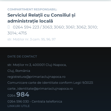
COMPARTIMENT RESPONSABIL:
Serviciul Relaţii cu Consiliul şi
administraţie locală
0264 594 223 / 3063; 3060; 3061; 3062; 3010;
3014; 4715
str. Moților nr. 3 cam. 95, 96, 97
DATE DE CONTACT
str. Moților nr.3, 400001 Cluj-Napoca,
Cluj, România
registratura@primariaclujnapoca.ro
Comunicare carte de identitate conform Legii 9/2023:
carte_identitate@primariaclujnapoca.ro
984
0264
0264 596 030
- Centrala telefonica
LINKURI UTILE