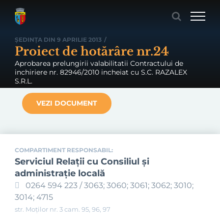
Skip
to
content
ȘEDINȚA DIN 9 APRILIE 2013
/
Proiect de hotărâre nr.24
Aprobarea prelungirii valabilitatii Contractului de
inchiriere nr. 82946/2010 incheiat cu S.C. RAZALEX
S.R.L.
VEZI DOCUMENT
COMPARTIMENT RESPONSABIL:
Serviciul Relaţii cu Consiliul şi
administraţie locală
0264 594 223 / 3063; 3060; 3061; 3062; 3010;
3014; 4715
str. Moților nr. 3 cam. 95, 96, 97