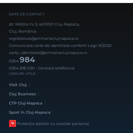
DATE DE CONTACT
str. Moților nr.3, 400001 Cluj-Napoca,
Cluj, România
registratura@primariaclujnapoca.ro
Comunicare carte de identitate conform Legii 9/2023:
carte_identitate@primariaclujnapoca.ro
984
0264
0264 596 030
- Centrala telefonica
LINKURI UTILE
Visit Cluj
Cluj Business
CTP Cluj-Napoca
Sport în Cluj-Napoca
Protecția datelor cu caracter personal