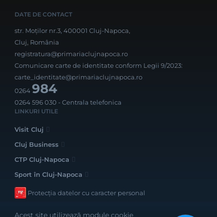
DATE DE CONTACT
str. Moților nr.3, 400001 Cluj-Napoca,
Cluj, România
registratura@primariaclujnapoca.ro
Comunicare carte de identitate conform Legii 9/2023:
carte_identitate@primariaclujnapoca.ro
984
0264
0264 596 030
- Centrala telefonica
LINKURI UTILE
Visit Cluj
Cluj Business
CTP Cluj-Napoca
Sport în Cluj-Napoca
Protecția datelor cu caracter personal
Acest site utilizează module cookie