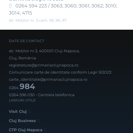
0264 594 223 / 3063; 3060; 3061; 3062; 3010;
3014; 4715
str. Moților nr. 3 cam. 95, 96, 97
DATE DE CONTACT
str. Moților nr.3, 400001 Cluj-Napoca,
Cluj, România
registratura@primariaclujnapoca.ro
Comunicare carte de identitate conform Legii 9/2023:
carte_identitate@primariaclujnapoca.ro
984
0264
0264 596 030
- Centrala telefonica
LINKURI UTILE
Visit Cluj
Cluj Business
CTP Cluj-Napoca