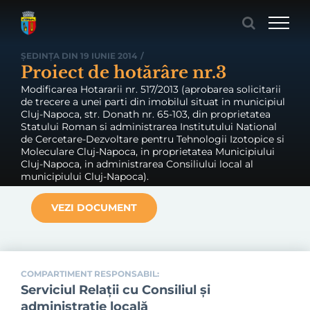
Skip
to
content
ȘEDINȚA DIN 19 IUNIE 2014
/
Proiect de hotărâre nr.3
Modificarea Hotararii nr. 517/2013 (aprobarea solicitarii
de trecere a unei parti din imobilul situat in municipiul
Cluj-Napoca, str. Donath nr. 65-103, din proprietatea
Statului Roman si administrarea Institutului National
de Cercetare-Dezvoltare pentru Tehnologii Izotopice si
Moleculare Cluj-Napoca, in proprietatea Municipiului
Cluj-Napoca, in administrarea Consiliului local al
municipiului Cluj-Napoca).
VEZI DOCUMENT
COMPARTIMENT RESPONSABIL:
Serviciul Relaţii cu Consiliul şi
administraţie locală