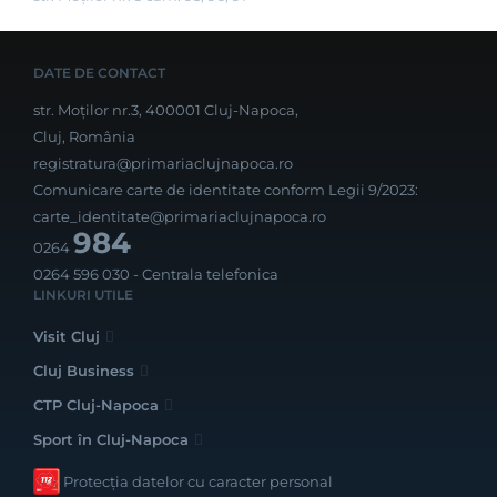
DATE DE CONTACT
str. Moților nr.3, 400001 Cluj-Napoca,
Cluj, România
registratura@primariaclujnapoca.ro
Comunicare carte de identitate conform Legii 9/2023:
carte_identitate@primariaclujnapoca.ro
984
0264
0264 596 030
- Centrala telefonica
LINKURI UTILE
Visit Cluj
Cluj Business
CTP Cluj-Napoca
Sport în Cluj-Napoca
Protecția datelor cu caracter personal