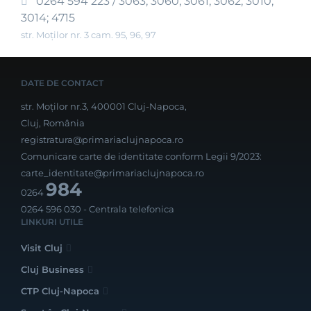
0264 594 223 / 3063; 3060; 3061; 3062; 3010;
3014; 4715
str. Moților nr. 3 cam. 95, 96, 97
DATE DE CONTACT
str. Moților nr.3, 400001 Cluj-Napoca,
Cluj, România
registratura@primariaclujnapoca.ro
Comunicare carte de identitate conform Legii 9/2023:
carte_identitate@primariaclujnapoca.ro
984
0264
0264 596 030
- Centrala telefonica
LINKURI UTILE
Visit Cluj
Cluj Business
CTP Cluj-Napoca