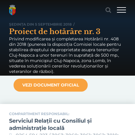
Skip
to
content
ȘEDINȚA DIN 5 SEPTEMBRIE 2018
/
Proiect de hotărâre nr. 3
Privind modificarea și completarea Hotărârii nr. 408
din 2018 (punerea la dispoziția Comisiei locale pentru
stabilirea dreptului de proprietate asupra terenurilor
Cluj-Napoca a unor terenuri în suprafață de 500 mp.,
situate în municipiul Cluj-Napoca, zona Lomb, în
vederea soluționării cererilor revoluționarilor și
veteranilor de război).
VEZI DOCUMENT OFICIAL
COMPARTIMENT RESPONSABIL:
Serviciul Relaţii cu Consiliul şi
administraţie locală