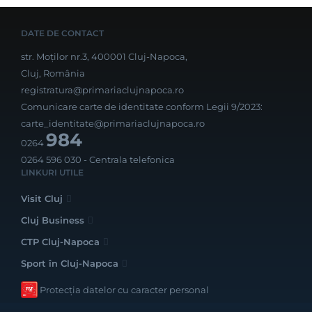
DATE DE CONTACT
str. Moților nr.3, 400001 Cluj-Napoca,
Cluj, România
registratura@primariaclujnapoca.ro
Comunicare carte de identitate conform Legii 9/2023:
carte_identitate@primariaclujnapoca.ro
984
0264
0264 596 030
- Centrala telefonica
LINKURI UTILE
Visit Cluj
Cluj Business
CTP Cluj-Napoca
Sport în Cluj-Napoca
Protecția datelor cu caracter personal