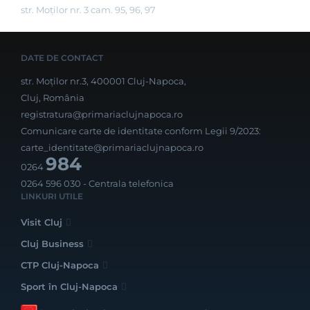
str. Moților nr. 3 cam. 95, 96, 97
DATE DE CONTACT
str. Moților nr.3, 400001 Cluj-Napoca,
Cluj, România
registratura@primariaclujnapoca.ro
Comunicare carte de identitate conform Legii 9/2023:
carte_identitate@primariaclujnapoca.ro
984
0264
0264 596 030
- Centrala telefonica
LINKURI UTILE
Visit Cluj
Cluj Business
CTP Cluj-Napoca
Sport în Cluj-Napoca