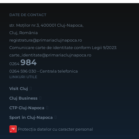
DATE DE CONTACT
str. Moților nr.3, 400001 Cluj-Napoca,
Cluj, România
registratura@primariaclujnapoca.ro
Comunicare carte de identitate conform Legii 9/2023:
carte_identitate@primariaclujnapoca.ro
984
0264
0264 596 030
- Centrala telefonica
LINKURI UTILE
Visit Cluj
Cluj Business
CTP Cluj-Napoca
Sport în Cluj-Napoca
Protecția datelor cu caracter personal