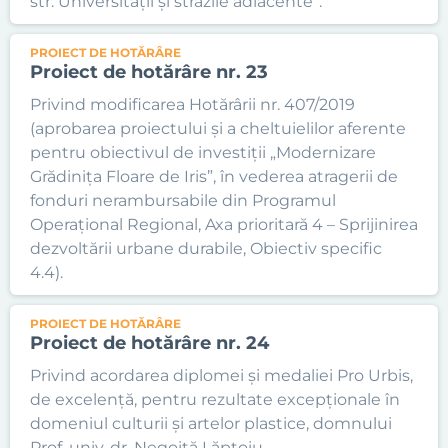
str. Universității și străzile adiacente”.
PROIECT DE HOTĂRÂRE
Proiect de hotărâre nr. 23
Privind modificarea Hotărârii nr. 407/2019
(aprobarea proiectului și a cheltuielilor aferente
pentru obiectivul de investiții „Modernizare
Grădinița Floare de Iris”, în vederea atragerii de
fonduri nerambursabile din Programul
Operațional Regional, Axa prioritară 4 – Sprijinirea
dezvoltării urbane durabile, Obiectiv specific
4.4).
PROIECT DE HOTĂRÂRE
Proiect de hotărâre nr. 24
Privind acordarea diplomei și medaliei Pro Urbis,
de excelență, pentru rezultate excepționale în
domeniul culturii și artelor plastice, domnului
Prof. univ. dr. Negoiță Lăptoiu.