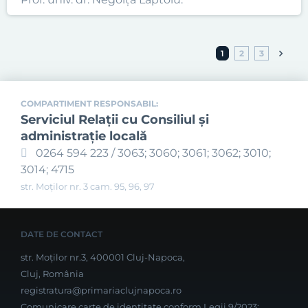
1
2
3
COMPARTIMENT RESPONSABIL:
Serviciul Relaţii cu Consiliul şi
administraţie locală
0264 594 223 / 3063; 3060; 3061; 3062; 3010;
3014; 4715
str. Moților nr. 3 cam. 95, 96, 97
DATE DE CONTACT
str. Moților nr.3, 400001 Cluj-Napoca,
Cluj, România
registratura@primariaclujnapoca.ro
Comunicare carte de identitate conform Legii 9/2023: