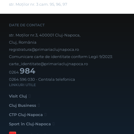
str. Moților nr. 3 cam. 95, 96, 97
DATE DE CONTACT
str. Moților nr.3, 400001 Cluj-Napoca,
Cluj, România
registratura@primariaclujnapoca.ro
Comunicare carte de identitate conform Legii 9/2023:
carte_identitate@primariaclujnapoca.ro
984
0264
0264 596 030
- Centrala telefonica
LINKURI UTILE
Visit Cluj
Cluj Business
CTP Cluj-Napoca
Sport în Cluj-Napoca