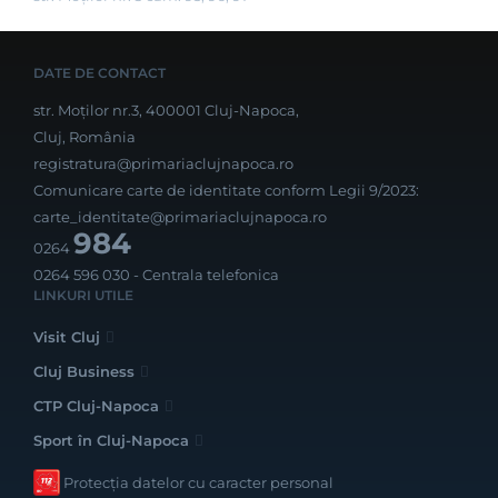
DATE DE CONTACT
str. Moților nr.3, 400001 Cluj-Napoca,
Cluj, România
registratura@primariaclujnapoca.ro
Comunicare carte de identitate conform Legii 9/2023:
carte_identitate@primariaclujnapoca.ro
984
0264
0264 596 030
- Centrala telefonica
LINKURI UTILE
Visit Cluj
Cluj Business
CTP Cluj-Napoca
Sport în Cluj-Napoca
Protecția datelor cu caracter personal