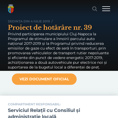
Skip
to
content
ȘEDINȚA DIN 4 IULIE 2019
/
Proiect de hotărâre nr. 39
Privind participarea municipiului Cluj-Napoca la
Programul de stimulare a înnoirii parcului auto
național 2017-2019 și la Programul privind reducerea
emisiilor de gaze cu efect de seră în transporturi, prin
promovarea vehiculelor de transport rutier nepoluante
și eficiente din punct de vedere energetic 2017-2019,
achiziționarea a două autovehicule pur electrice noi și
suportarea de la bugetul local a diferenței de preț.
VEZI DOCUMENT OFICIAL
COMPARTIMENT RESPONSABIL:
Serviciul Relaţii cu Consiliul şi
administraţie locală