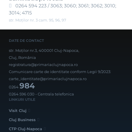
0264 594 223 / 3063; 3060; 3061; 3062; 3010;
3014; 4715
str. Moților nr. 3 cam. 95, 96, 97
DATE DE CONTACT
str. Moților nr.3, 400001 Cluj-Napoca,
Cluj, România
registratura@primariaclujnapoca.ro
Comunicare carte de identitate conform Legii 9/2023:
carte_identitate@primariaclujnapoca.ro
984
0264
0264 596 030
- Centrala telefonica
LINKURI UTILE
Visit Cluj
Cluj Business
CTP Cluj-Napoca