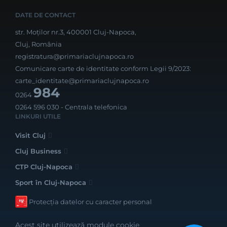
DATE DE CONTACT
str. Moților nr.3, 400001 Cluj-Napoca,
Cluj, România
registratura@primariaclujnapoca.ro
Comunicare carte de identitate conform Legii 9/2023:
carte_identitate@primariaclujnapoca.ro
984
0264
0264 596 030
- Centrala telefonica
LINKURI UTILE
Visit Cluj
Cluj Business
CTP Cluj-Napoca
Sport în Cluj-Napoca
Protecția datelor cu caracter personal
Acest site utilizează module cookie