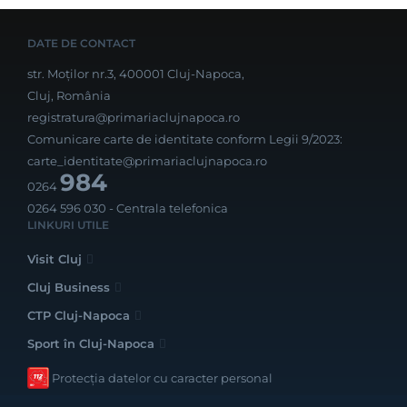
DATE DE CONTACT
str. Moților nr.3, 400001 Cluj-Napoca,
Cluj, România
registratura@primariaclujnapoca.ro
Comunicare carte de identitate conform Legii 9/2023:
carte_identitate@primariaclujnapoca.ro
984
0264
0264 596 030
- Centrala telefonica
LINKURI UTILE
Visit Cluj
Cluj Business
CTP Cluj-Napoca
Sport în Cluj-Napoca
Protecția datelor cu caracter personal