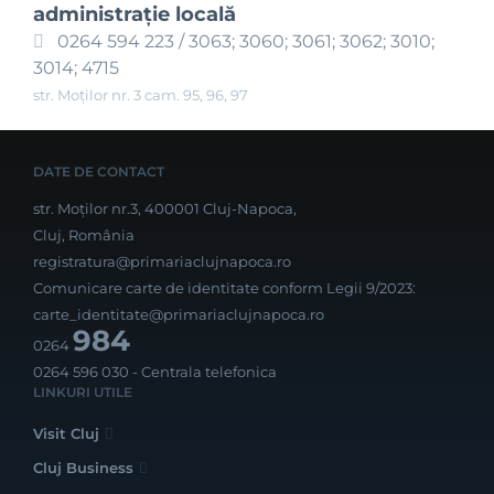
administraţie locală
0264 594 223 / 3063; 3060; 3061; 3062; 3010;
3014; 4715
str. Moților nr. 3 cam. 95, 96, 97
DATE DE CONTACT
str. Moților nr.3, 400001 Cluj-Napoca,
Cluj, România
registratura@primariaclujnapoca.ro
Comunicare carte de identitate conform Legii 9/2023:
carte_identitate@primariaclujnapoca.ro
984
0264
0264 596 030
- Centrala telefonica
LINKURI UTILE
Visit Cluj
Cluj Business