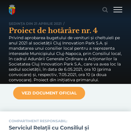
Skip
to
content
ȘEDINȚA DIN 21 APRILIE 2021
/
Proiect de hotărâre nr. 4
Privind aprobarea bugetului de venituri și cheltuieli pe
anul 2021 al societății Cluj Innovation Park S.A. și
mandatarea unui consilier local pentru a reprezenta
interesele Municipiului Cluj-Napoca, prin Consiliul local,
în cadrul Adunării Generale Ordinare a Acționarilor la
Societatea Cluj Innovation Park S.A., care va avea loc la
sediul societății, în data de 6.05.2021, ora 10 (prima
convocare) și, respectiv, 7.05.2021, ora 10 (a doua
convocare). Proiect din inițiativa primarului.
VEZI DOCUMENT OFICIAL
COMPARTIMENT RESPONSABIL:
Serviciul Relaţii cu Consiliul şi