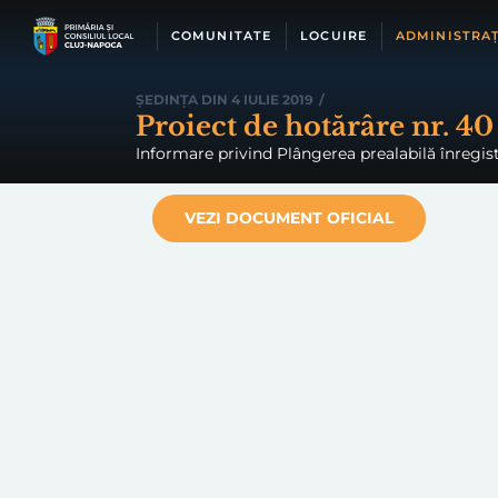
Skip
to
COMUNITATE
LOCUIRE
ADMINISTRAȚ
content
ȘEDINȚA DIN 4 IULIE 2019
/
Proiect de hotărâre nr. 40
Informare privind Plângerea prealabilă înregis
VEZI DOCUMENT OFICIAL