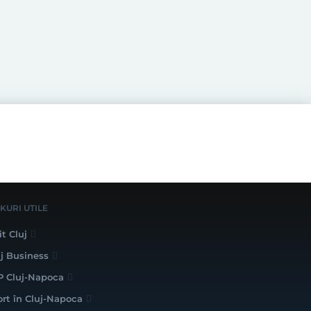
NKURI UTILE
it Cluj
uj Business
P Cluj-Napoca
ort în Cluj-Napoca