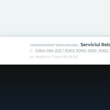
Serviciul Rel
COMPARTIMENT RESPONSABIL:
0264 594 223 / 3063; 3060; 3061; 3062; 
str. Moților nr. 3 cam. 95, 96, 97