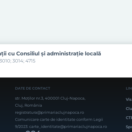
aţii cu Consiliul şi administraţie locală
3010; 3014; 4715
DATE DE CONTACT
LI
str. Moților nr.3, 400001 Cluj-Napoca,
Vis
Cluj, România
Cl
registratura@primariaclujnapoca.ro
CT
Comunicare carte de identitate conform Legii
9/2023:
carte_identitate@primariaclujnapoca.ro
Sp