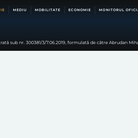
IE
MEDIU
MOBILITATE
ECONOMIE
MONITORUL OFICI
trată sub nr. 300381/3/7.06.2019, formulată de către Abrudan Miha