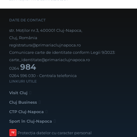
DATE DE CONTACT
str. Moților nr.3, 400001 Cluj-Napoca,
Cluj, România
registratura@primariaclujnapoca.ro
Comunicare carte de identitate conform Legii 9/2023:
carte_identitate@primariaclujnapoca.ro
984
0264
0264 596 030
- Centrala telefonica
LINKURI UTILE
Visit Cluj
Cluj Business
CTP Cluj-Napoca
Sport în Cluj-Napoca
Protecția datelor cu caracter personal