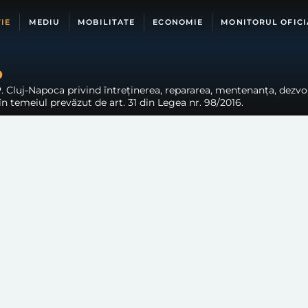
IE
MEDIU
MOBILITATE
ECONOMIE
MONITORUL OFICI
b
P. Cluj-Napoca privind întreținerea, repararea, mentenanța, dezvo
în temeiul prevăzut de art. 31 din Legea nr. 98/2016.