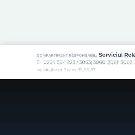
Serviciul Rel
COMPARTIMENT RESPONSABIL:
0264 594 223 / 3063; 3060; 3061; 3062; 
str. Moților nr. 3 cam. 95, 96, 97