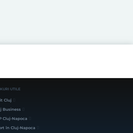
NKURI UTILE
it Cluj
uj Business
P Cluj-Napoca
ort în Cluj-Napoca