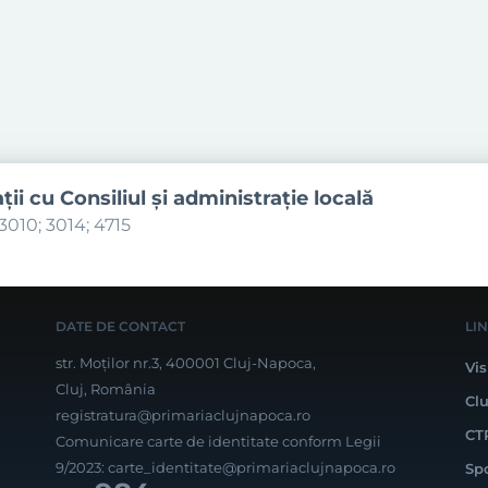
aţii cu Consiliul şi administraţie locală
3010; 3014; 4715
DATE DE CONTACT
LI
str. Moților nr.3, 400001 Cluj-Napoca,
Vis
Cluj, România
Cl
registratura@primariaclujnapoca.ro
CT
Comunicare carte de identitate conform Legii
9/2023:
carte_identitate@primariaclujnapoca.ro
Sp