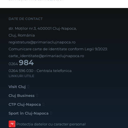
DATE DE CONTACT
str. Moților nr.3, 400001 Cluj-Napoca,
Cluj, România
registratura@primariaclujnapoca.ro
Comunicare carte de identitate conform Legii 9/2023:
carte_identitate@primariaclujnapoca.ro
984
0264
0264 596 030
- Centrala telefonica
LINKURI UTILE
Visit Cluj
Cluj Business
CTP Cluj-Napoca
Sport în Cluj-Napoca
Protecția datelor cu caracter personal