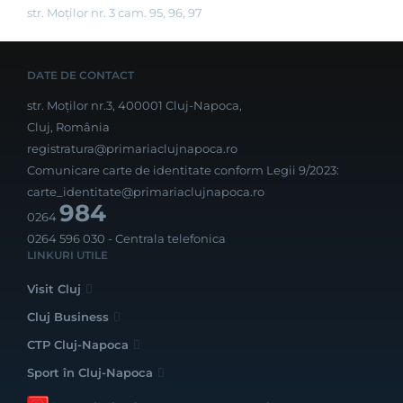
str. Moților nr. 3 cam. 95, 96, 97
DATE DE CONTACT
str. Moților nr.3, 400001 Cluj-Napoca,
Cluj, România
registratura@primariaclujnapoca.ro
Comunicare carte de identitate conform Legii 9/2023:
carte_identitate@primariaclujnapoca.ro
984
0264
0264 596 030
- Centrala telefonica
LINKURI UTILE
Visit Cluj
Cluj Business
CTP Cluj-Napoca
Sport în Cluj-Napoca