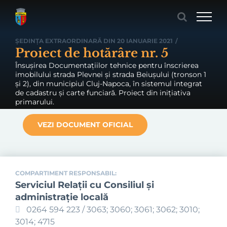
Skip
to
content
ȘEDINȚA EXTRAORDINARĂ DIN 20 IANUARIE 2021
/
Proiect de hotărâre nr. 5
Însușirea Documentațiilor tehnice pentru înscrierea
imobilului strada Plevnei și strada Beiușului (tronson 1
și 2), din municipiul Cluj-Napoca, în sistemul integrat
de cadastru și carte funciară. Proiect din inițiativa
primarului.
VEZI DOCUMENT OFICIAL
COMPARTIMENT RESPONSABIL:
Serviciul Relaţii cu Consiliul şi
administraţie locală
0264 594 223 / 3063; 3060; 3061; 3062; 3010;
3014; 4715