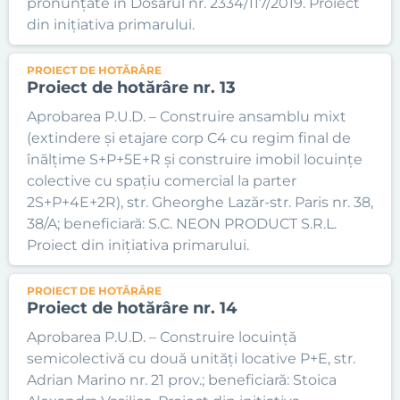
pronunțate în Dosarul nr. 2334/117/2019. Proiect
din inițiativa primarului.
PROIECT DE HOTĂRÂRE
Proiect de hotărâre nr. 13
Aprobarea P.U.D. – Construire ansamblu mixt
(extindere și etajare corp C4 cu regim final de
înălțime S+P+5E+R și construire imobil locuințe
colective cu spațiu comercial la parter
2S+P+4E+2R), str. Gheorghe Lazăr-str. Paris nr. 38,
38/A; beneficiară: S.C. NEON PRODUCT S.R.L.
Proiect din inițiativa primarului.
PROIECT DE HOTĂRÂRE
Proiect de hotărâre nr. 14
Aprobarea P.U.D. – Construire locuință
semicolectivă cu două unități locative P+E, str.
Adrian Marino nr. 21 prov.; beneficiară: Stoica