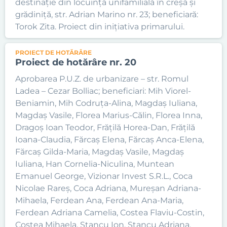
destinație din locuință unifamilială în creșă și
grădiniță, str. Adrian Marino nr. 23; beneficiară:
Torok Zita. Proiect din inițiativa primarului.
PROIECT DE HOTĂRÂRE
Proiect de hotărâre nr. 20
Aprobarea P.U.Z. de urbanizare – str. Romul
Ladea – Cezar Bolliac; beneficiari: Mih Viorel-
Beniamin, Mih Codruța-Alina, Magdaș Iuliana,
Magdaș Vasile, Florea Marius-Călin, Florea Inna,
Dragoș Ioan Teodor, Frățilă Horea-Dan, Frățilă
Ioana-Claudia, Fărcaș Elena, Fărcaș Anca-Elena,
Fărcaș Gilda-Maria, Magdaș Vasile, Magdaș
Iuliana, Han Cornelia-Niculina, Muntean
Emanuel George, Vizionar Invest S.R.L., Coca
Nicolae Rareș, Coca Adriana, Mureșan Adriana-
Mihaela, Ferdean Ana, Ferdean Ana-Maria,
Ferdean Adriana Camelia, Costea Flaviu-Costin,
Costea Mihaela, Stancu Ion, Stancu Adriana,