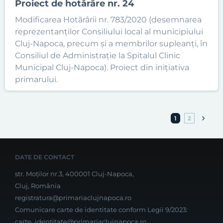
Proiect de hotărâre nr. 24
Modificarea Hotărârii nr. 783/2020 (desemnarea
reprezentanților Consiliului local al municipiului
Cluj-Napoca, precum și a membrilor supleanți, în
Consiliul de Administrație la Spitalul Clinic
Municipal Cluj-Napoca). Proiect din inițiativa
primarului.
1
2
DATE DE CONTACT
str. Moților nr.3, 400001 Cluj-Napoca,
Cluj, România
registratura@primariaclujnapoca.ro
Comunicare carte de identitate conform Legii 9/2023:
carte_identitate@primariaclujnapoca.ro