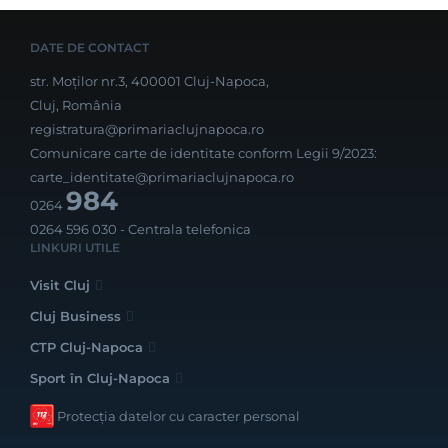
DATE DE CONTACT
str. Moților nr.3, 400001 Cluj-Napoca,
Cluj, România
registratura@primariaclujnapoca.ro
Comunicare carte de identitate conform Legii 9/2023:
carte_identitate@primariaclujnapoca.ro
984
0264
0264 596 030
- Centrala telefonica
LINKURI UTILE
Visit Cluj
Cluj Business
CTP Cluj-Napoca
Sport în Cluj-Napoca
Protecția datelor cu caracter personal