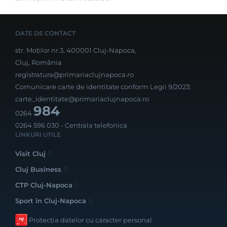
DATE DE CONTACT
str. Moților nr.3, 400001 Cluj-Napoca,
Cluj, România
registratura@primariaclujnapoca.ro
Comunicare carte de identitate conform Legii 9/2023:
carte_identitate@primariaclujnapoca.ro
984
0264
0264 596 030
- Centrala telefonica
LINKURI UTILE
Visit Cluj
Cluj Business
CTP Cluj-Napoca
Sport în Cluj-Napoca
Protecția datelor cu caracter personal