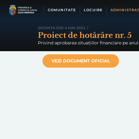
Skip
to
COMUNITATE
LOCUIRE
ADMINISTRAȚ
content
ȘEDINȚA DIN 4 MAI 2022
/
Proiect de hotărâre nr. 5
Privind aprobarea situațiilor financiare pe anu
VEZI DOCUMENT OFICIAL