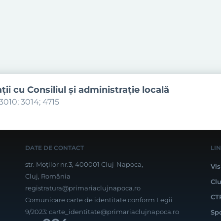
aţii cu Consiliul şi administraţie locală
3010; 3014; 4715
DATE DE CONTACT
LI
str. Moților nr.3, 400001 Cluj-Napoca,
Vis
Cluj, România
Cl
registratura@primariaclujnapoca.ro
CT
Comunicare carte de identitate conform Legii
9/2023:
carte_identitate@primariaclujnapoca.ro
Sp