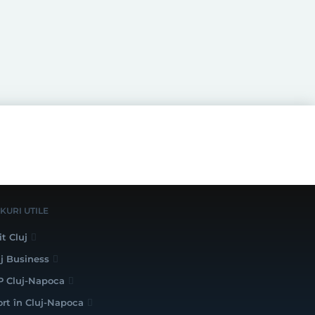
NKURI UTILE
it Cluj
uj Business
P Cluj-Napoca
ort în Cluj-Napoca