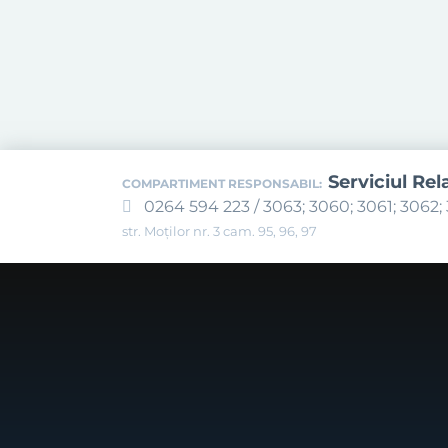
Serviciul Rel
COMPARTIMENT RESPONSABIL:
0264 594 223 / 3063; 3060; 3061; 3062; 
str. Moților nr. 3 cam. 95, 96, 97