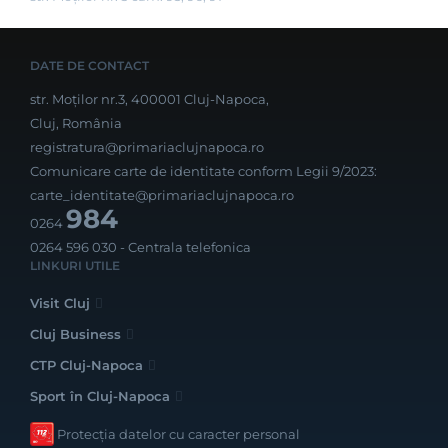
DATE DE CONTACT
str. Moților nr.3, 400001 Cluj-Napoca,
Cluj, România
registratura@primariaclujnapoca.ro
Comunicare carte de identitate conform Legii 9/2023:
carte_identitate@primariaclujnapoca.ro
984
0264
0264 596 030
- Centrala telefonica
LINKURI UTILE
Visit Cluj
Cluj Business
CTP Cluj-Napoca
Sport în Cluj-Napoca
Protecția datelor cu caracter personal