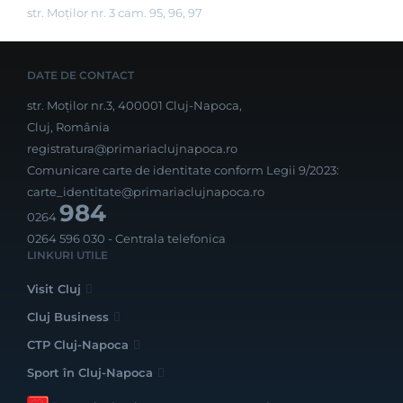
str. Moților nr. 3 cam. 95, 96, 97
DATE DE CONTACT
str. Moților nr.3, 400001 Cluj-Napoca,
Cluj, România
registratura@primariaclujnapoca.ro
Comunicare carte de identitate conform Legii 9/2023:
carte_identitate@primariaclujnapoca.ro
984
0264
0264 596 030
- Centrala telefonica
LINKURI UTILE
Visit Cluj
Cluj Business
CTP Cluj-Napoca
Sport în Cluj-Napoca