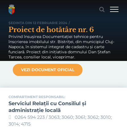
Skip
to
content
ȘEDINȚA DIN 12 FEBRUARIE 2024
/
Proiect de hotătâre nr. 6
Privind însușirea Documentației tehnice pentru
înscrierea imobilului str. Bistriței, din municipiul Cluj-
Napoca, în sistemul integrat de cadastru și carte
funciară. Proiect din inițiativa domnului Dan Ștefan
Tarcea, consilier local, viceprimar.
VEZI DOCUMENT OFICIAL
COMPARTIMENT RESPONSABIL:
Serviciul Relaţii cu Consiliul şi
administraţie locală
0264 594 223 / 3063; 3060; 3061; 3062; 3010;
3014; 4715