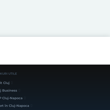
NKURI UTILE
it Cluj
uj Business
P Cluj-Napoca
ort în Cluj-Napoca