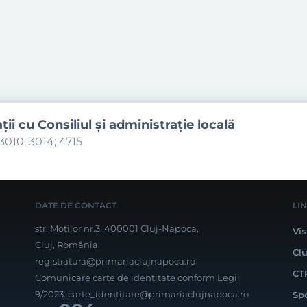
aţii cu Consiliul şi administraţie locală
3010; 3014; 4715
DATE DE CONTACT
LI
str. Moților nr.3, 400001 Cluj-Napoca,
Vis
Cluj, România
Cl
registratura@primariaclujnapoca.ro
CT
Comunicare carte de identitate conform Legii
9/2023:
carte_identitate@primariaclujnapoca.ro
Sp