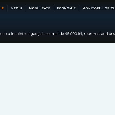
IE
MEDIU
MOBILITATE
ECONOMIE
MONITORUL OFICI
pentru locuinte si garaj si a sumei de 45.000 lei, reprezentand d