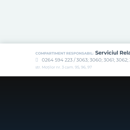
Serviciul Rel
COMPARTIMENT RESPONSABIL:
0264 594 223 / 3063; 3060; 3061; 3062; 
str. Moților nr. 3 cam. 95, 96, 97