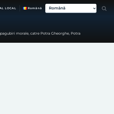
AL LOCAL
Română
espagubiri morale, catre Potra Gheorghe, Potra