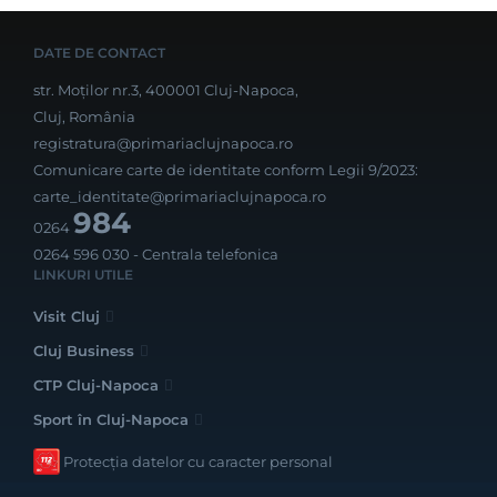
DATE DE CONTACT
str. Moților nr.3, 400001 Cluj-Napoca,
Cluj, România
registratura@primariaclujnapoca.ro
Comunicare carte de identitate conform Legii 9/2023:
carte_identitate@primariaclujnapoca.ro
984
0264
0264 596 030
- Centrala telefonica
LINKURI UTILE
Visit Cluj
Cluj Business
CTP Cluj-Napoca
Sport în Cluj-Napoca
Protecția datelor cu caracter personal