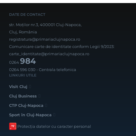
DATE DE CONTACT
str. Moților nr.3, 400001 Cluj-Napoca,
Cluj, România
registratura@primariaclujnapoca.ro
Comunicare carte de identitate conform Legii 9/2023:
carte_identitate@primariaclujnapoca.ro
984
0264
0264 596 030
- Centrala telefonica
LINKURI UTILE
Visit Cluj
Cluj Business
CTP Cluj-Napoca
Sport în Cluj-Napoca
Protecția datelor cu caracter personal