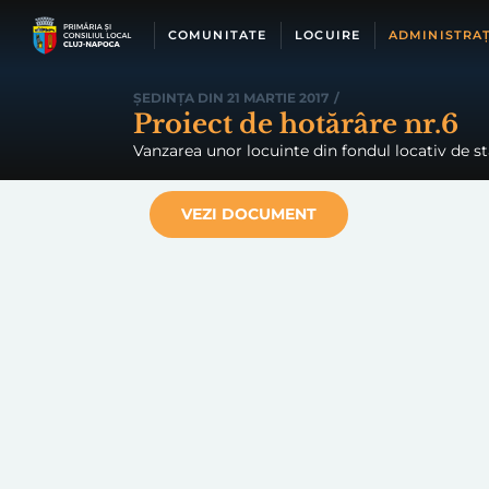
Skip
to
COMUNITATE
LOCUIRE
ADMINISTRAȚ
content
ȘEDINȚA DIN 21 MARTIE 2017
/
Proiect de hotărâre nr.6
Vanzarea unor locuinte din fondul locativ de st
VEZI DOCUMENT