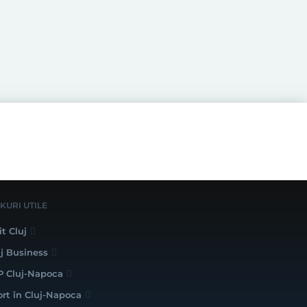
NKURI UTILE
it Cluj
uj Business
P Cluj-Napoca
ort în Cluj-Napoca