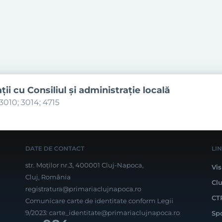
aţii cu Consiliul şi administraţie locală
3010; 3014; 4715
DATE DE CONTACT
LI
str. Moților nr.3, 400001 Cluj-Napoca,
Vis
Cluj, România
Cl
registratura@primariaclujnapoca.ro
CT
Comunicare carte de identitate conform Legii
9/2023:
carte_identitate@primariaclujnapoca.ro
Sp