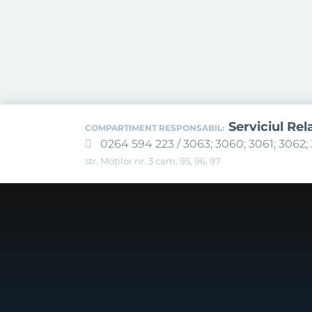
Serviciul Rel
COMPARTIMENT RESPONSABIL:
0264 594 223 / 3063; 3060; 3061; 3062; 
str. Moților nr. 3 cam. 95, 96, 97