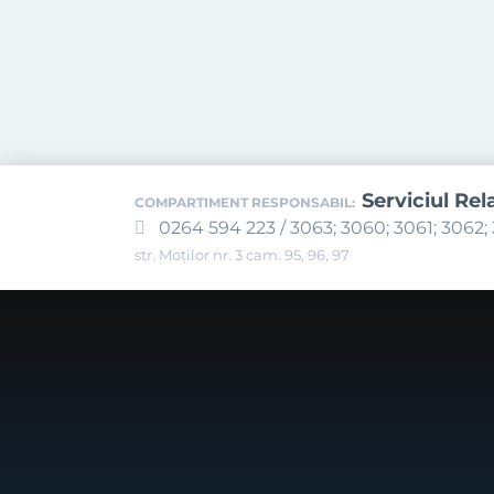
Serviciul Rel
COMPARTIMENT RESPONSABIL:
0264 594 223 / 3063; 3060; 3061; 3062; 
str. Moților nr. 3 cam. 95, 96, 97