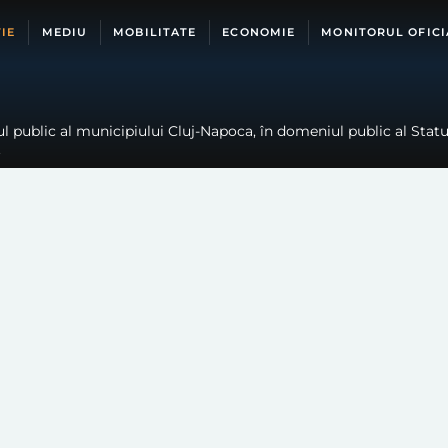
IE
MEDIU
MOBILITATE
ECONOMIE
MONITORUL OFICI
 public al municipiului Cluj-Napoca, în domeniul public al Statul
.