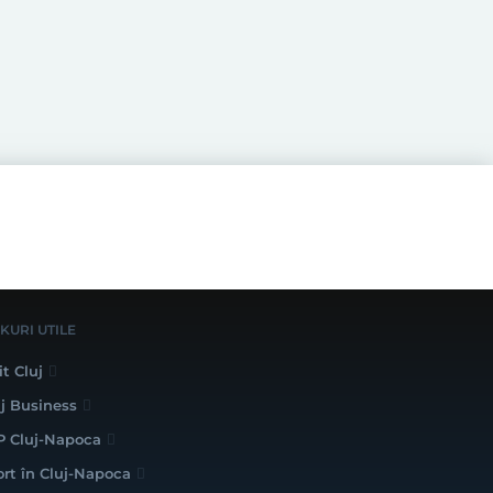
NKURI UTILE
it Cluj
uj Business
P Cluj-Napoca
ort în Cluj-Napoca