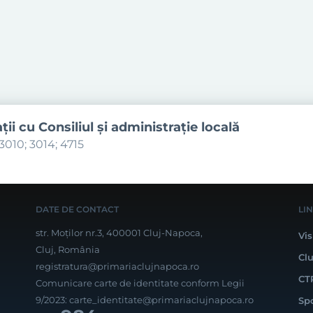
aţii cu Consiliul şi administraţie locală
3010; 3014; 4715
DATE DE CONTACT
LI
str. Moților nr.3, 400001 Cluj-Napoca,
Vis
Cluj, România
Cl
registratura@primariaclujnapoca.ro
CT
Comunicare carte de identitate conform Legii
9/2023:
carte_identitate@primariaclujnapoca.ro
Sp