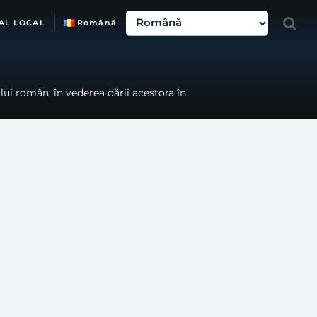
AL LOCAL
Română
ui român, în vederea dării acestora în