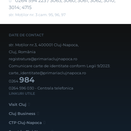
0264 594 223 / 3063; 3060; 3061; 3062; 3010;
3014; 4715
str. Moților nr. 3 cam. 95, 96, 97
DATE DE CONTACT
str. Moților nr.3, 400001 Cluj-Napoca,
Cluj, România
registratura@primariaclujnapoca.ro
Comunicare carte de identitate conform Legii 9/2023:
carte_identitate@primariaclujnapoca.ro
984
0264
0264 596 030
- Centrala telefonica
LINKURI UTILE
Visit Cluj
Cluj Business
CTP Cluj-Napoca