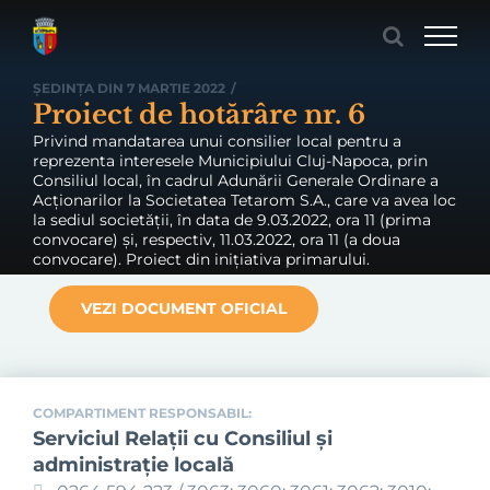
Skip
to
content
ȘEDINȚA DIN 7 MARTIE 2022
/
Proiect de hotărâre nr. 6
Privind mandatarea unui consilier local pentru a
reprezenta interesele Municipiului Cluj-Napoca, prin
Consiliul local, în cadrul Adunării Generale Ordinare a
Acționarilor la Societatea Tetarom S.A., care va avea loc
la sediul societății, în data de 9.03.2022, ora 11 (prima
convocare) și, respectiv, 11.03.2022, ora 11 (a doua
convocare). Proiect din inițiativa primarului.
VEZI DOCUMENT OFICIAL
COMPARTIMENT RESPONSABIL:
Serviciul Relaţii cu Consiliul şi
administraţie locală