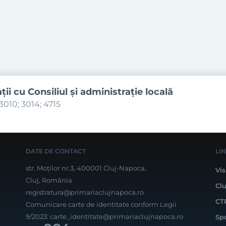
aţii cu Consiliul şi administraţie locală
3010; 3014; 4715
DATE DE CONTACT
LI
str. Moților nr.3, 400001 Cluj-Napoca,
Vis
Cluj, România
Cl
registratura@primariaclujnapoca.ro
CT
Comunicare carte de identitate conform Legii
9/2023:
carte_identitate@primariaclujnapoca.ro
Sp