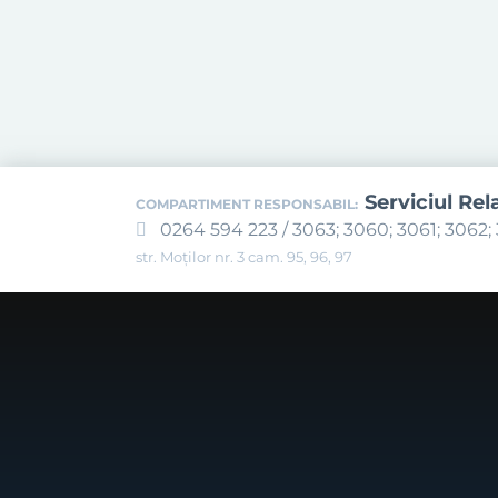
Serviciul Rel
COMPARTIMENT RESPONSABIL:
0264 594 223 / 3063; 3060; 3061; 3062; 
str. Moților nr. 3 cam. 95, 96, 97