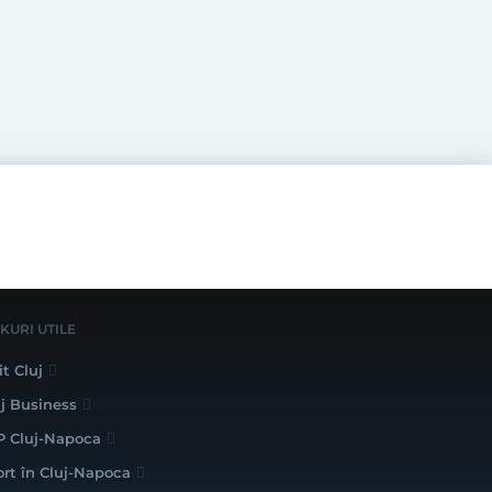
NKURI UTILE
it Cluj
uj Business
P Cluj-Napoca
ort în Cluj-Napoca