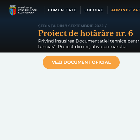
Skip
to
COMUNITATE
LOCUIRE
ADMINISTRAȚ
content
ȘEDINȚA DIN 7 SEPTEMBRIE 2022
/
Proiect de hotărâre nr. 6
Privind însușirea Documentației tehnice pentru
funciară. Proiect din inițiativa primarului.
VEZI DOCUMENT OFICIAL