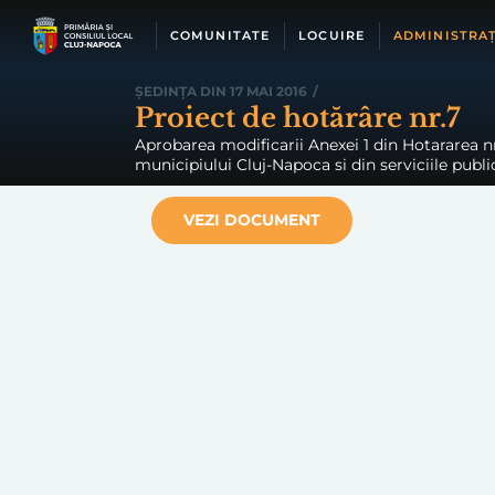
Skip
to
COMUNITATE
LOCUIRE
ADMINISTRAȚ
content
ȘEDINȚA DIN 17 MAI 2016
/
Proiect de hotărâre nr.7
Aprobarea modificarii Anexei 1 din Hotararea nr
municipiului Cluj-Napoca si din serviciile publ
VEZI DOCUMENT