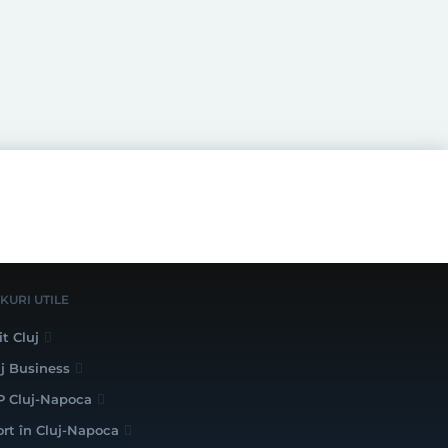
NKURI UTILE
it Cluj
uj Business
P Cluj-Napoca
ort în Cluj-Napoca