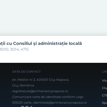
aţii cu Consiliul şi administraţie locală
3010; 3014; 4715
DATE DE CONTACT
LI
str. Moților nr.3, 400001 Cluj-Napoca,
Vis
Cluj, România
Cl
registratura@primariaclujnapoca.ro
CT
Comunicare carte de identitate conform Legii
9/2023:
carte_identitate@primariaclujnapoca.ro
Sp