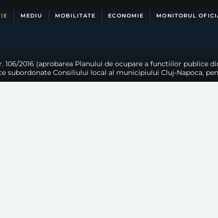
IE
MEDIU
MOBILITATE
ECONOMIE
MONITORUL OFICI
. 106/2016 (aprobarea Planului de ocupare a functiilor publice din
ice subordonate Consiliului local al municipiului Cluj-Napoca, pen