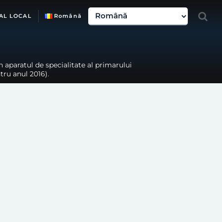
AL LOCAL
Română
 aparatul de specialitate al primarului
tru anul 2016).