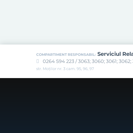
Serviciul Rel
COMPARTIMENT RESPONSABIL:
0264 594 223 / 3063; 3060; 3061; 3062; 
str. Moților nr. 3 cam. 95, 96, 97