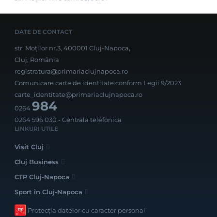
DATE DE CONTACT
str. Moților nr.3, 400001 Cluj-Napoca,
Cluj, România
registratura@primariaclujnapoca.ro
Comunicare carte de identitate conform Legii 9/2023:
carte_identitate@primariaclujnapoca.ro
984
0264
0264 596 030
- Centrala telefonica
LINKURI UTILE
Visit Cluj
Cluj Business
CTP Cluj-Napoca
Sport în Cluj-Napoca
Protecția datelor cu caracter personal