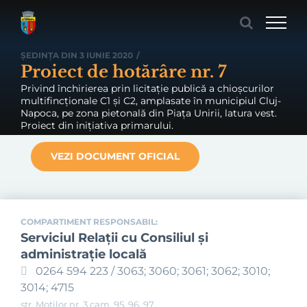
Skip
to
content
ȘEDINȚA DIN 3 IUNIE 2020
/
Proiect de hotărâre nr. 7
Privind închirierea prin licitație publică a chioșcurilor
multifincționale C1 și C2, amplasate în municipiul Cluj-
Napoca, pe zona pietonală din Piața Unirii, latura vest.
Proiect din inițiativa primarului.
VEZI DOCUMENT OFICIAL
COMPARTIMENT RESPONSABIL:
Serviciul Relaţii cu Consiliul şi
administraţie locală
0264 594 223 / 3063; 3060; 3061; 3062; 3010;
3014; 4715
str. Moților nr. 3 cam. 95, 96, 97