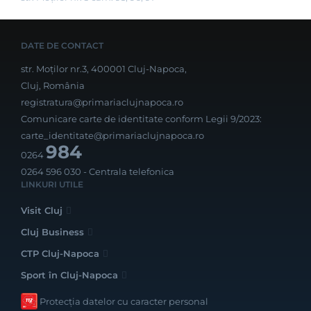
DATE DE CONTACT
str. Moților nr.3, 400001 Cluj-Napoca,
Cluj, România
registratura@primariaclujnapoca.ro
Comunicare carte de identitate conform Legii 9/2023:
carte_identitate@primariaclujnapoca.ro
984
0264
0264 596 030
- Centrala telefonica
LINKURI UTILE
Visit Cluj
Cluj Business
CTP Cluj-Napoca
Sport în Cluj-Napoca
Protecția datelor cu caracter personal