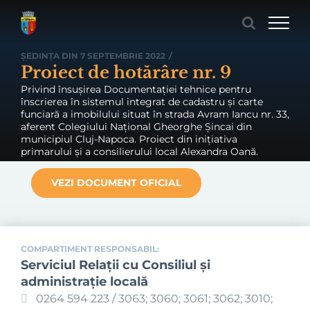
Skip
to
content
ȘEDINȚA DIN 7 SEPTEMBRIE 2022
/
Proiect de hotărâre nr. 9
Privind însușirea Documentației tehnice pentru
înscrierea în sistemul integrat de cadastru și carte
funciară a imobilului situat în strada Avram Iancu nr. 33,
aferent Colegiului Național Gheorghe Șincai din
municipiul Cluj-Napoca. Proiect din inițiativa
primarului și a consilierului local Alexandra Oană.
VEZI DOCUMENT OFICIAL
COMPARTIMENT RESPONSABIL:
Serviciul Relaţii cu Consiliul şi
administraţie locală
0264 594 223 / 3063; 3060; 3061; 3062; 3010;