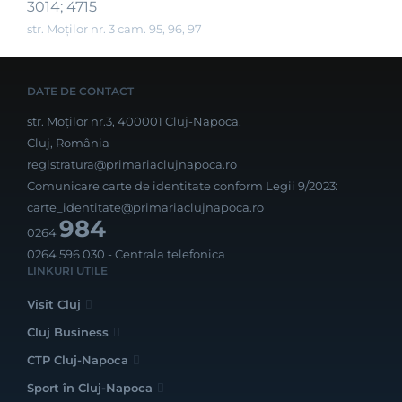
3014; 4715
str. Moților nr. 3 cam. 95, 96, 97
DATE DE CONTACT
str. Moților nr.3, 400001 Cluj-Napoca,
Cluj, România
registratura@primariaclujnapoca.ro
Comunicare carte de identitate conform Legii 9/2023:
carte_identitate@primariaclujnapoca.ro
984
0264
0264 596 030
- Centrala telefonica
LINKURI UTILE
Visit Cluj
Cluj Business
CTP Cluj-Napoca
Sport în Cluj-Napoca